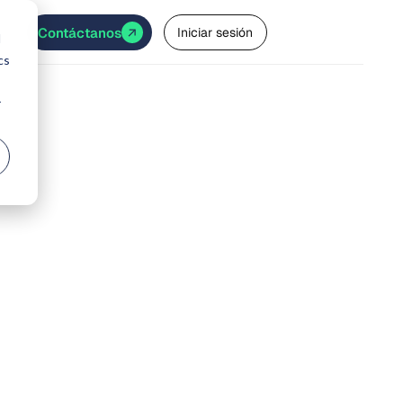
Contáctanos
Iniciar sesión
d
cs
r