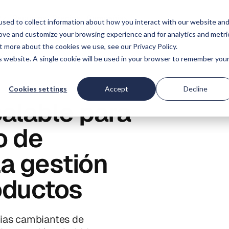
?
Recursos
Precios
Compañía
sed to collect information about how you interact with our website an
rove and customize your browsing experience and for analytics and metri
t more about the cookies we use, see our Privacy Policy.
is website. A single cookie will be used in your browser to remember you
Cookies settings
Accept
Decline
calable para
o de
la gestión
oductos
cias cambiantes de