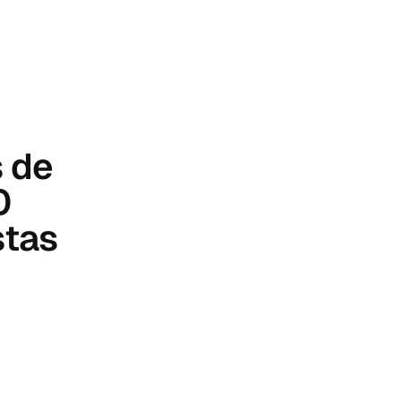
s de
0
stas