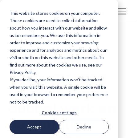
This website stores cookies on your computer.
These cookies are used to collect information
about how you interact with our website and allow
Startpagina . Bronnen .
Webinar
us to remember you. We use this information in
order to improve and customize your browsing
WEBINAR
experience and for analytics and metrics about our
Gratis Simvia-
visitors both on this website and other media. To
find out more about the cookies we use, see our
accounts: zeg
Privacy Policy.
If you decline, your information won’t be tracked
vaarwel tegen
when you visit this website. A single cookie will be
used in your browser to remember your preference
dubbel werk en
not to be tracked.
Cookies settings
handmatige
Accept
Decline