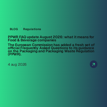
BLOG
Regulations
PPWR FAQ update August 2026: what it means for
Food & Beverage companies
The European Commission has added a fresh set of
official Frequently Asked Questions to its guidance
on the Packaging and Packaging Waste Regulation
(PPWR).
4 aug 2026