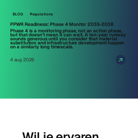
BLOG
Regulations
PPWR Readiness: Phase 4 Monitor 2035-2038
Phase 4 is a monitoring phase, not an action phase,
but that doesn't mean it can wait. A ten-year runway
sounds generous until you consider that material
substitution and infrastructure development happen
on a similarly long timescale.
4 aug 2026
Wil je ervaren