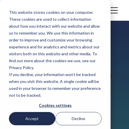
This website stores cookies on your computer.
These cookies are used to collect information
about how you interact with our website and allow
us to remember you. We use this information in
order to improve and customize your browsing
ESTUDIO DE CASO
experience and for analytics and metrics about our
Integración del
visitors both on this website and other media. To
find out more about the cookies we use, see our
Privacy Policy.
sistema ERP de
If you decline, your information won’t be tracked
when you visit this website. A single cookie will be
KÖLLA con
used in your browser to remember your preference
not to be tracked.
Simvia: una
Cookies settings
conversación
Accept
Decline