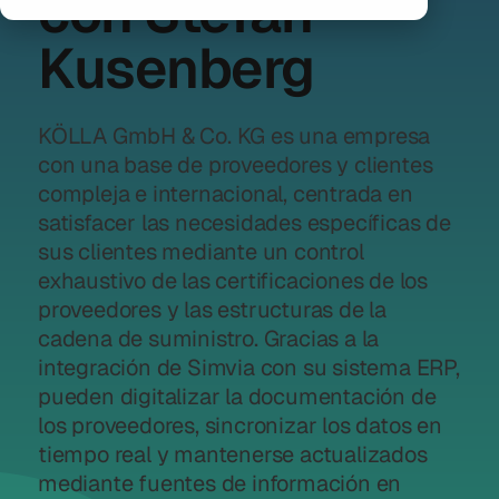
con Stefan
Kusenberg
KÖLLA GmbH & Co. KG es una empresa
con una base de proveedores y clientes
compleja e internacional, centrada en
satisfacer las necesidades específicas de
sus clientes mediante un control
exhaustivo de las certificaciones de los
proveedores y las estructuras de la
cadena de suministro. Gracias a la
integración de Simvia con su sistema ERP,
pueden digitalizar la documentación de
los proveedores, sincronizar los datos en
tiempo real y mantenerse actualizados
mediante fuentes de información en