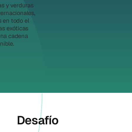
as y verduras
ternacionales,
 en todo el
as exóticas
una cadena
nible.
Desafío