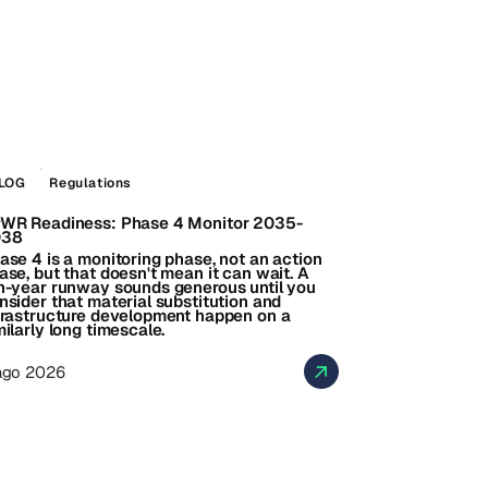
LOG
Regulations
WR Readiness: Phase 4 Monitor 2035-
038
ase 4 is a monitoring phase, not an action
ase, but that doesn't mean it can wait. A
n-year runway sounds generous until you
nsider that material substitution and
frastructure development happen on a
milarly long timescale.
ago 2026