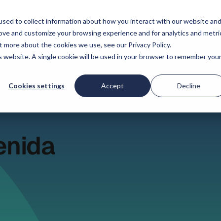
?
Recursos
Precios
Compañía
sed to collect information about how you interact with our website an
rove and customize your browsing experience and for analytics and metri
t more about the cookies we use, see our Privacy Policy.
is website. A single cookie will be used in your browser to remember you
Cookies settings
Accept
Decline
enida