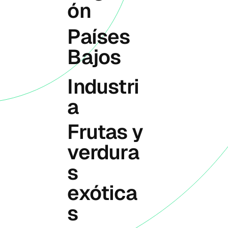
ón
Países
Bajos
Industri
a
Frutas y
verdura
s
exótica
s