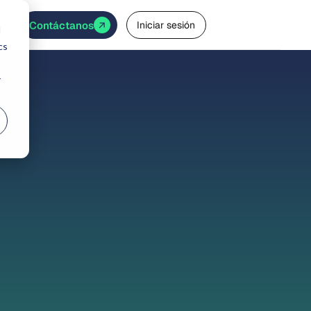
Contáctanos
Iniciar sesión
d
cs
r