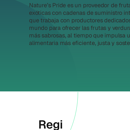
Nature’s Pride es un proveedor de frut
exóticas con cadenas de suministro in
que trabaja con productores dedicados
mundo para ofrecer las frutas y verdur
más sabrosas, al tiempo que impulsa 
alimentaria más eficiente, justa y soste
Regi