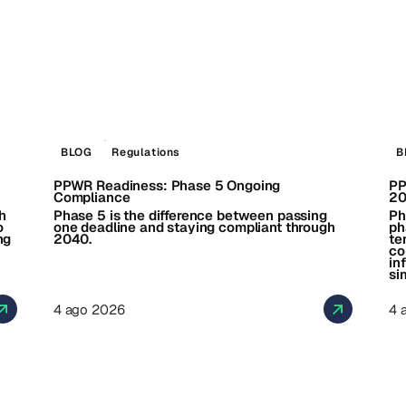
BLOG
Regulations
B
PPWR Readiness: Phase 5 Ongoing
PP
Compliance
2
h
Phase 5 is the difference between passing
Ph
o
one deadline and staying compliant through
ph
ng
2040.
te
co
in
si
4 ago 2026
4 