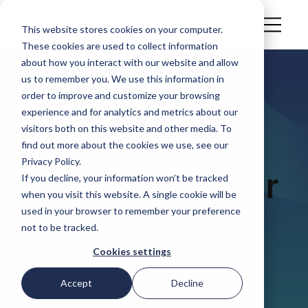
This website stores cookies on your computer.
These cookies are used to collect information
about how you interact with our website and allow
us to remember you. We use this information in
ARTICLE
order to improve and customize your browsing
EUDR 101 : Tout
experience and for analytics and metrics about our
visitors both on this website and other media. To
ce que vous
find out more about the cookies we use, see our
Privacy Policy.
devez savoir sur
If you decline, your information won’t be tracked
when you visit this website. A single cookie will be
la conformité
used in your browser to remember your preference
not to be tracked.
Cookies settings
By Caoilinn O’kelly
4 août 2026
Accept
Decline