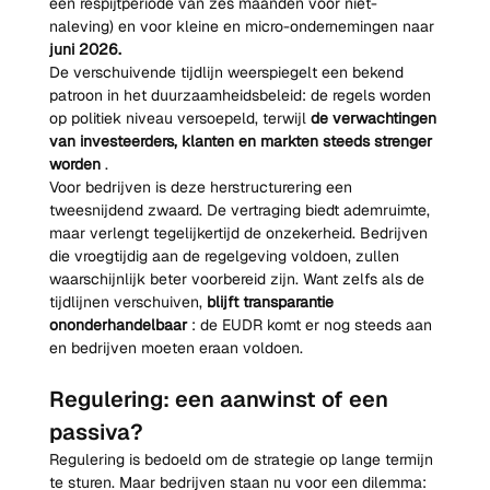
een respijtperiode van zes maanden voor niet-
naleving) en voor kleine en micro-ondernemingen naar 
juni 2026.
De verschuivende tijdlijn weerspiegelt een bekend 
patroon in het duurzaamheidsbeleid: de regels worden 
op politiek niveau versoepeld, terwijl 
de verwachtingen 
van investeerders, klanten en markten steeds strenger 
worden
 .
Voor bedrijven is deze herstructurering een 
tweesnijdend zwaard. De vertraging biedt ademruimte, 
maar verlengt tegelijkertijd de onzekerheid. Bedrijven 
die vroegtijdig aan de regelgeving voldoen, zullen 
waarschijnlijk beter voorbereid zijn. Want zelfs als de 
tijdlijnen verschuiven, 
blijft transparantie 
ononderhandelbaar
 : de EUDR komt er nog steeds aan 
en bedrijven moeten eraan voldoen.
Regulering: een aanwinst of een 
passiva?
Regulering is bedoeld om de strategie op lange termijn 
te sturen. Maar bedrijven staan nu voor een dilemma: 