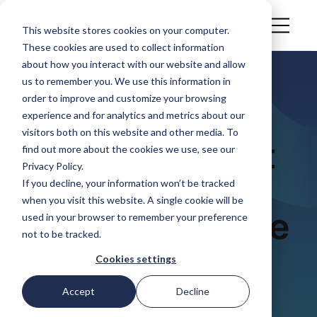
This website stores cookies on your computer.
These cookies are used to collect information
about how you interact with our website and allow
us to remember you. We use this information in
ARTIKEL
order to improve and customize your browsing
Veranderende
experience and for analytics and metrics about our
visitors both on this website and other media. To
wetgeving: Wat
find out more about the cookies we use, see our
Privacy Policy.
betekent een
If you decline, your information won’t be tracked
when you visit this website. A single cookie will be
omkering van de
used in your browser to remember your preference
not to be tracked.
regelgeving
Cookies settings
voor
Accept
Decline