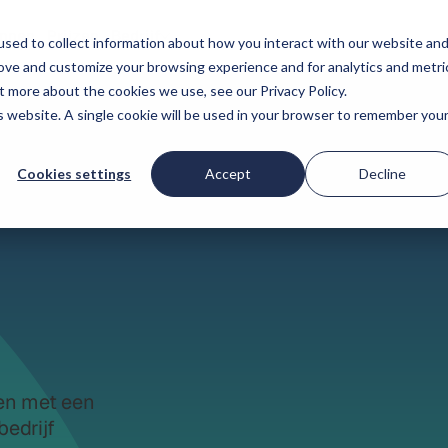
onnen
Prijzen
Bedrijf
sed to collect information about how you interact with our website an
rove and customize your browsing experience and for analytics and metri
t more about the cookies we use, see our Privacy Policy.
is website. A single cookie will be used in your browser to remember you
Cookies settings
Accept
Decline
en met een
bedrijf