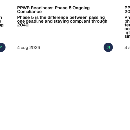
PPWR Readiness: Phase 5 Ongoing
PP
Compliance
2
h
Phase 5 is the difference between passing
Ph
o
one deadline and staying compliant through
ph
ng
2040.
te
co
in
si
4 aug 2026
4 