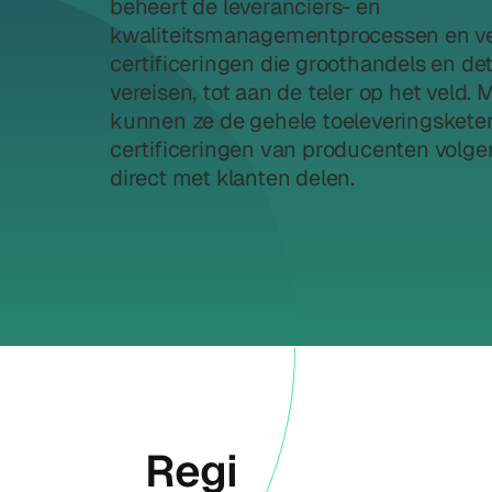
beheert de leveranciers- en
kwaliteitsmanagementprocessen en v
certificeringen die groothandels en de
vereisen, tot aan de teler op het veld. 
kunnen ze de gehele toeleveringsketen
certificeringen van producenten volge
direct met klanten delen.
Regi