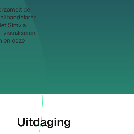
erzamelt de
tailhandelaren
Met Simvia
 visualiseren,
n en deze
Uitdaging