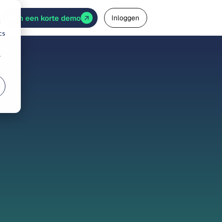
Plan een korte demo
Inloggen
d
cs
r