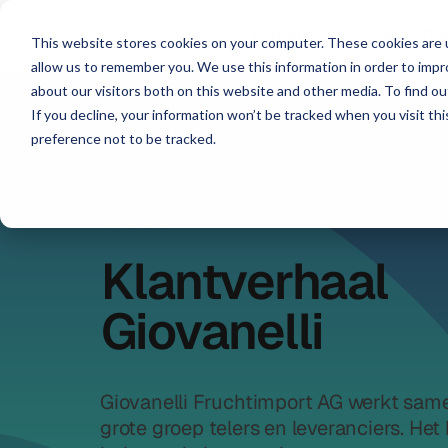
Platform
Voor wie
Br
This website stores cookies on your computer. These cookies are u
allow us to remember you. We use this information in order to imp
about our visitors both on this website and other media. To find ou
If you decline, your information won’t be tracked when you visit th
preference not to be tracked.
CASESTUDIE
Klantverhaal
Giovanelli
Giovanelli Fruchtimport AG werkt sam
grote groep telers en leveranciers. Het 