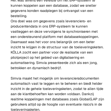
Het was tevens een vereiste om het ERP-systeem te 
kunnen koppelen aan een database, zodat we sneller 
gegevens konden raadplegen bij ontvangst van een 
bestelling.
Ons doel was om gegevens zoals leveranciers- en 
producentendata in ons ERP-systeem te kunnen 
vastleggen en deze vervolgens te synchroniseren met 
een ondersteunend platform met databasekoppelingen. 
Daarnaast was het voor ons belangrijk om een beter 
inzicht te krijgen in de structuur van de toeleveringsketen.
KÖLLA zocht een partner voor de realisatie van een 
pilotproject op het gebied van digitalisering en 
automatisering. Simvia presenteerde zich als een jong, 
betrokken en dynamisch bedrijf.
Simvia maakt het mogelijk om leveranciersdocumenten 
automatisch vast te leggen en te beheren en biedt helder 
inzicht in de gehele toeleveringsketen, zodat te allen tijde 
aan de klantbehoeften kan worden voldaan. Dankzij 
realtime koppelingen met databases zoals GlobalG.AP zijn 
gebruikers altijd op de hoogte van eventuele risico's in de 
toeleveringsketen.