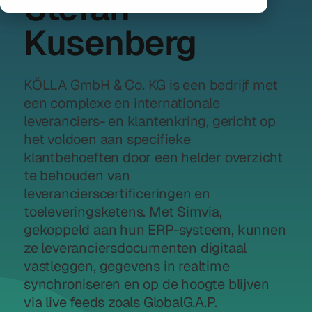
Stefan
Kusenberg
KÖLLA GmbH & Co. KG is een bedrijf met
een complexe en internationale
leveranciers- en klantenkring, gericht op
het voldoen aan specifieke
klantbehoeften door een helder overzicht
te behouden van
leverancierscertificeringen en
toeleveringsketens. Met Simvia,
gekoppeld aan hun ERP-systeem, kunnen
ze leveranciersdocumenten digitaal
vastleggen, gegevens in realtime
synchroniseren en op de hoogte blijven
via live feeds zoals GlobalG.A.P.