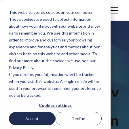
This website stores cookies on your computer.
These cookies are used to collect information
about how you interact with our website and allow
us to remember you. We use this information in
ARTIKEL
order to improve and customize your browsing
De nieuwe
experience and for analytics and metrics about our
visitors both on this website and other media. To
Nederlandse
find out more about the cookies we use, see our
Privacy Policy.
norm voor
If you decline, your information won’t be tracked
when you visit this website. A single cookie will be
allergenhandhav
used in your browser to remember your preference
not to be tracked.
ing: welke
Cookies settings
veranderingen in
Accept
Decline